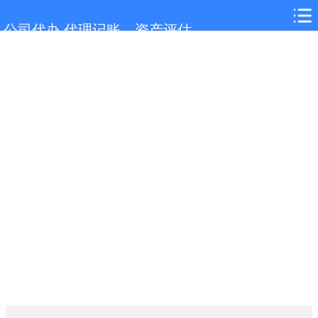
网站首页
公司代办,代理记账，资产评估
鼓楼服务项目
鼓楼行业新闻
联系我们
城市分站
关于我们
在线留言