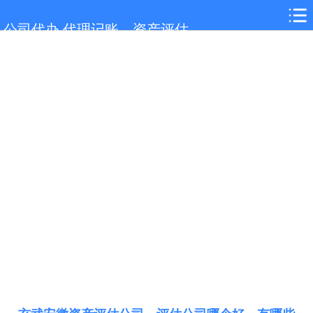
网站首页
公司代办,代理记账，资产评估
玄武服务项目
玄武行业新闻
联系我们
城市分站
关于我们
在线留言