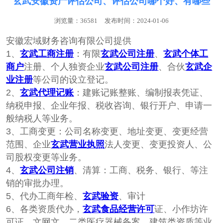
玄武安徽资产评估公司、评估公司哪个好、有哪些
浏览量：36581
发布时间：2024-01-06
安徽宏域财务咨询有限公司提供
1、
玄武工商注册
：‌‌有限
玄武公司注册
、
玄武个体工
商户
注册、个人独‌‌资企业
玄武公司注册
、合伙
玄武企
业注册
等公司的设立登记。
2、
玄武代理记账
：建账记账整账、编制报表凭证、
纳税申报、企业年报、税收咨询、银行开户、申请一
般纳税人等业务。
3、工商变更：公司名称变更、地址变更、变更经营
范围、企业
玄武营业执照
法人变更、变更投资人、公
司股权变更等业务。
4、
玄武公司注销
、清算：工商、税务、银行、等注
销的审批办理。
5、代办工商年检、
玄武验资
、审计
6、各类资质代办，
玄武食品经营许可
证、小作坊许
可证、文网文、二类医疗器械备案、建筑类资质等业