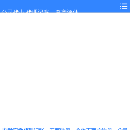
网站首页
公司代办,代理记账，资产评估
玄武服务项目
玄武行业新闻
联系我们
城市分站
关于我们
在线留言