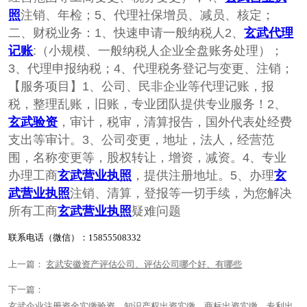
照
注销、年检；5、代理社保增员、减员、核定；
二、财税业务：1、快速申请一般纳税人2、
玄武代理
记账
:（小规模、一般纳税人企业全盘账务处理）；
3、代理申报纳税；4、代理税务登记与变更、注销；
【服务项目】1、公司、民非企业等代理记账，报
税，整理乱账，旧账，专业团队提供专业服务！2、
玄武验资
，审计，税审，清算报告，国外代表处经费
支出等审计。3、公司变更，地址，法人，经营范
围，名称变更等，股权转让，增资，减资。4、专业
办理工商
玄武营业执照
，提供注册地址。5、办理
玄
武营业执照
注销、清算，登报等一切手续，为您解决
所有工商
玄武营业执照
疑难问题
联系电话（微信）：15855508332
上一篇：
玄武安徽资产评估公司、评估公司哪个好、有哪些
下一篇：
玄武企业注册资金实缴验资，知识产权出资实缴，商标出资实缴、专利出