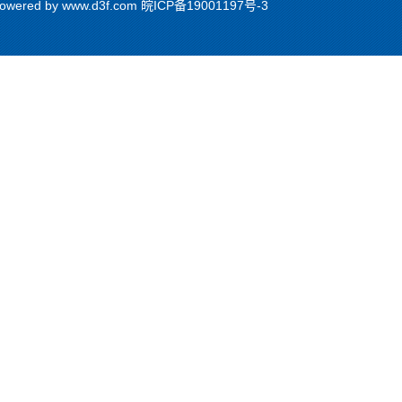
red by www.d3f.com
皖ICP备19001197号-3