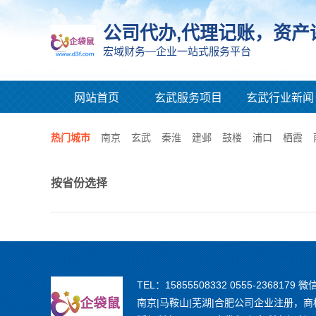
公司代办,代理记账，资产
宏域财务—企业一站式服务平台
网站首页
玄武服务项目
玄武行业新闻
热门城市
南京
玄武
秦淮
建邺
鼓楼
浦口
栖霞
按省份选择
TEL：15855508332 0555-2368179 微
南京|马鞍山|芜湖|合肥公司企业注册