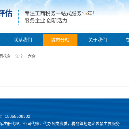
评估
专注工商税务一站式服务1
5
年！
服务企业 创新活力
联系我们
城市分站
关于我们
雨花台
江宁
六合
信：15855508332
，商标注册代理，公司代账，代办各类资质，税务筹划是企袋鼠主要服务