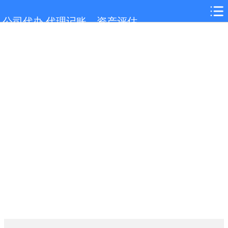
网站首页
公司代办,代理记账，资产评估
玄武服务项目
玄武行业新闻
联系我们
城市分站
关于我们
在线留言