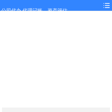
网站首页
公司代办,代理记账，资产评估
栖霞服务项目
栖霞行业新闻
联系我们
城市分站
关于我们
在线留言