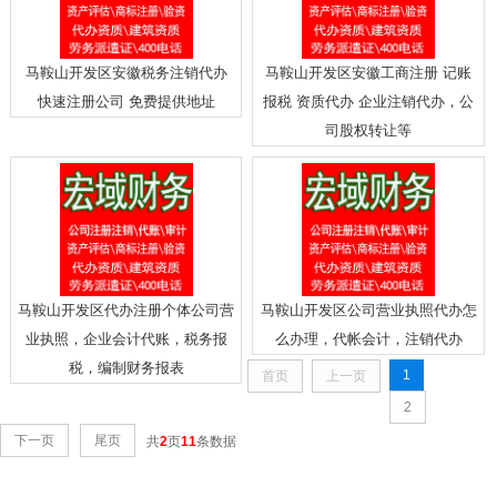
马鞍山开发区安徽税务注销代办
马鞍山开发区安徽工商注册 记账
快速注册公司 免费提供地址
报税 资质代办 企业注销代办，公
司股权转让等
马鞍山开发区代办注册个体公司营
马鞍山开发区公司营业执照代办怎
业执照，企业会计代账，税务报
么办理，代帐会计，注销代办
税，编制财务报表
1
首页
上一页
2
下一页
尾页
共
2
页
11
条数据