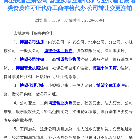
博望快速注册公司 营业执照注册代办 专业代理记账 各
类资质许可证代办工商年检代办 公司转让变更注销
浏览量：1359
发布时间：2026-06-04
宏域财务【服务内容】
1、
博望公司注册
：内资公司、外资公司、北京公司、分公司、小规
模公司，一般人公司、
博望个体工商户
、股份有限公司、律师事务所。
2、
博望公司注销
：工商
博望营业执照
注销，税务注销、银行基本户
销户、
博望营业执照
注销，社保公积金账户注销、
博望个体工商户
注销、
律师事务所注销、出版物许可证注销等等。
3、
博望代理记账
：小规模记账，一般人记账，
博望个体工商户
记
账。做公司内账，做公司外账。
4、公司变更：工商
博望营业执照
变更、税务变更、法人变更、公司
增项，股东股权变更，经营范围变更、注册资金增减、银行基本户变更等
变更的审批办理。
5、工商加急：注册公司执照加急，法人股东变更加急，变更地址加
急，经营范围增项加急，补办执照公章加急（股东可以不配合到场），解