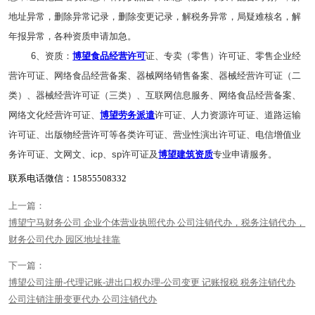
地址异常，删除异常记录，删除变更记录，解税务异常，局疑难核名，解
年报异常，各种资质申请加急。
6、资质：
博望食品经营许可
证、专卖（零售）许可证、零售企业经
营许可证、网络食品经营备案、器械网络销售备案、器械经营许可证（二
类）、器械经营许可证（三类）、互联网信息服务、网络食品经营备案、
网络文化经营许可证、
博望劳务派遣
许可证、人力资源许可证、道路运输
许可证、出版物经营许可等各类许可证、营业性演出许可证、电信增值业
务许可证、文网文、icp、sp许可证及
博望建筑资质
专业申请服务。
联系电话微信：15855508332
上一篇：
博望宁马财务公司 企业个体营业执照代办 公司注销代办，税务注销代办，
财务公司代办 园区地址挂靠
下一篇：
博望公司注册-代理记账-进出口权办理-公司变更 记账报税 税务注销代办
公司注销注册变更代办 公司注销代办