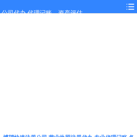
网站首页
公司代办,代理记账，资产评估
博望服务项目
博望行业新闻
联系我们
城市分站
关于我们
在线留言