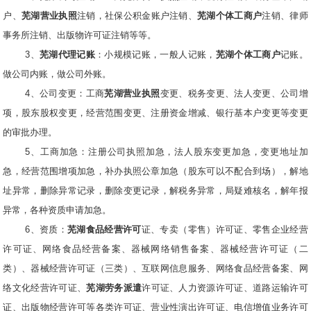
户、
芜湖营业执照
注销，社保公积金账户注销、
芜湖个体工商户
注销、律师
事务所注销、出版物许可证注销等等。
3、
芜湖代理记账
：小规模记账，一般人记账，
芜湖个体工商户
记账。
做公司内账，做公司外账。
4、公司变更：工商
芜湖营业执照
变更、税务变更、法人变更、公司增
项，股东股权变更，经营范围变更、注册资金增减、银行基本户变更等变更
的审批办理。
5、工商加急：注册公司执照加急，法人股东变更加急，变更地址加
急，经营范围增项加急，补办执照公章加急（股东可以不配合到场），解地
址异常，删除异常记录，删除变更记录，解税务异常，局疑难核名，解年报
异常，各种资质申请加急。
6、资质：
芜湖食品经营许可
证、专卖（零售）许可证、零售企业经营
许可证、网络食品经营备案、器械网络销售备案、器械经营许可证（二
类）、器械经营许可证（三类）、互联网信息服务、网络食品经营备案、网
络文化经营许可证、
芜湖劳务派遣
许可证、人力资源许可证、道路运输许可
证、出版物经营许可等各类许可证、营业性演出许可证、电信增值业务许可