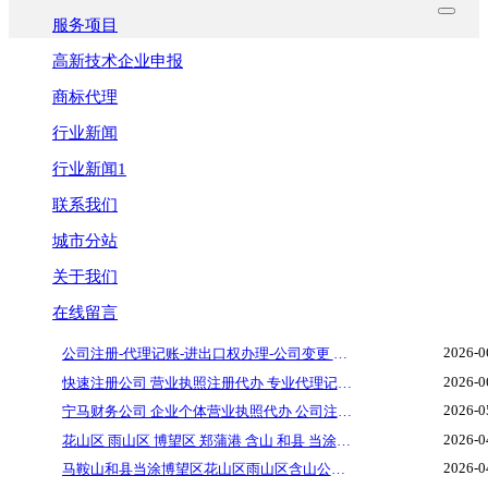
服务项目
高新技术企业申报
商标代理
行业新闻
行业新闻1
联系我们
城市分站
关于我们
在线留言
2026-0
公司注册-代理记账-进出口权办理-公司变更 记账报税 税务注销代办 公司注销注册变更代办 公司注销代办
2026-0
快速注册公司 营业执照注册代办 专业代理记账 各类资质许可证代办工商年检代办 公司转让变更注销
2026-0
宁马财务公司 企业个体营业执照代办 公司注销代办，税务注销代办，财务公司代办 园区地址挂靠
2026-0
花山区 雨山区 博望区 郑蒲港 含山 和县 当涂个体公司营业执照注册代办工商代办、代理记账、企业年检、注册地址、验资评估
2026-0
马鞍山和县当涂博望区花山区雨山区含山公司注册 提供地址 个体工商执照核定 资质代办 减资