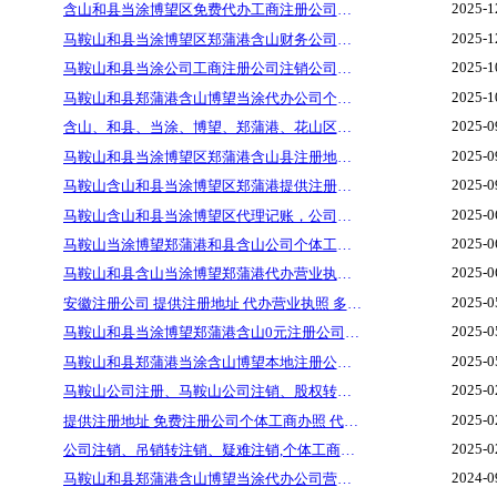
2025-1
含山和县当涂博望区免费代办工商注册公司个体户合伙注册免费提供地址税收咨询
2025-1
马鞍山和县当涂博望区郑蒲港含山财务公司代账，个体公司营业执照注册代办，注册地址挂靠
2025-1
马鞍山和县当涂公司工商注册公司注销公司变更代理记账，公司个体营业执照代办
2025-1
马鞍山和县郑蒲港含山博望当涂代办公司个体营业执照 代帐 开对公账号
2025-0
含山、和县、当涂、博望、郑蒲港、花山区、雨山区、慈湖高新区注册地址提供、注册地址挂靠，公司个体营业执照代办，电话15855508332
2025-0
马鞍山和县当涂博望区郑蒲港含山县注册地址挂靠，提供注册地址，厂房地址提供
2025-0
马鞍山含山和县当涂博望区郑蒲港提供注册地址挂靠、注销营业执照代办 注册食品公司代办 税务登记
2025-0
马鞍山含山和县当涂博望区代理记账，公司注册，公司注销，公司年检，提供注册地址
2025-0
马鞍山当涂博望郑蒲港和县含山公司个体工商户营业执照代办注册 记账报税 提供地址免费注册。联系电话微信15855508332
2025-0
马鞍山和县含山当涂博望郑蒲港代办营业执照,变更,注销,代理记账一条龙服务
2025-0
安徽注册公司 提供注册地址 代办营业执照 多项资质代办 代理记账
2025-0
马鞍山和县当涂博望郑蒲港含山0元注册公司 专业代理记账 各类资质许可证代办工商年检代办 公司转让变更注销
2025-0
马鞍山和县郑蒲港当涂含山博望本地注册公司营业执照会计代账 提供注册地址
2025-0
马鞍山公司注册、马鞍山公司注销、股权转让、代理记账、食品证审批
2025-0
提供注册地址 免费注册公司个体工商办照 代理记账
2025-0
公司注销、吊销转注销、疑难注销,个体工商户注销
2024-0
马鞍山和县郑蒲港含山博望当涂代办公司营业执照 代帐 资产评估 税务审计 内账整理