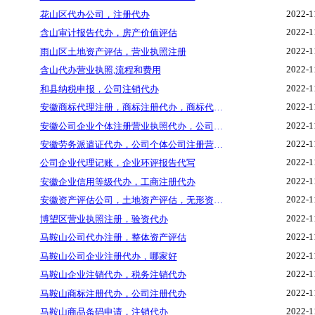
2022-1
花山区代办公司，注册代办
2022-1
含山审计报告代办，房产价值评估
2022-1
雨山区土地资产评估，营业执照注册
2022-1
含山代办营业执照,流程和费用
2022-1
和县纳税申报，公司注销代办
2022-1
安徽商标代理注册，商标注册代办，商标代办公司
2022-1
安徽公司企业个体注册营业执照代办，公司税务代账
2022-1
安徽劳务派遣证代办，公司个体公司注册营业执照代办
2022-1
公司企业代理记账，企业环评报告代写
2022-1
安徽企业信用等级代办，工商注册代办
2022-1
安徽资产评估公司，土地资产评估，无形资产评估
2022-1
博望区营业执照注册，验资代办
2022-1
马鞍山公司代办注册，整体资产评估
2022-1
马鞍山公司企业注册代办，哪家好
2022-1
马鞍山企业注销代办，税务注销代办
2022-1
马鞍山商标注册代办，公司注册代办
2022-1
马鞍山商品条码申请，注销代办