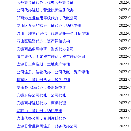
2022-0
劳务派遣证代办，代办劳务派遣证
2022-0
公司代办注册，营业执照注册代办
2022-0
郑蒲港企业信用等级代办，代账公司
2022-0
花山区食品经营许可证代办，纳税申报
2022-0
含山土地资产评估，代理记账一个月多少钱
2022-0
花山区验资代办，资产评估机构
2022-0
安徽商品条码申请，财务代办公司
2022-0
资产评估，固定资产评估，资产评估公司
2022-0
当涂县工商注册，土地房产评估
2022-0
公司注册、注销代办，公司代账，资产评估代办
2022-0
博望区工商注册代办，税务咨询
2022-0
安徽条形码代办，条形码申请
2022-0
安徽财务公司代账，公司代账
2022-0
安徽商标注册代办，商标代理
2022-0
马鞍山工商注册，纳税申报
2022-0
含山代办公司，专利注册代办
2022-0
当涂县营业执照注册，财务代办公司