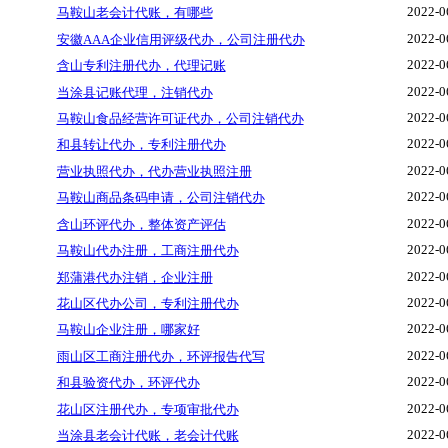
2022-0
马鞍山老会计代账，有哪些
2022-0
安徽AAA企业信用评级代办，公司注册代办
2022-0
含山专利注册代办，代理记账
2022-0
当涂县记账代理，注销代办
2022-0
马鞍山食品经营许可证代办，公司注销代办
2022-0
和县转让代办，专利注册代办
2022-0
营业执照代办，代办营业执照注册
2022-0
马鞍山商品条码申请，公司注销代办
2022-0
含山环评代办，整体资产评估
2022-0
马鞍山代办注册，工商注册代办
2022-0
郑蒲港代办注销，企业注册
2022-0
花山区代办公司，专利注册代办
2022-0
马鞍山企业注册，哪家好
2022-0
雨山区工商注册代办，环评报告代写
2022-0
和县验资代办，环评代办
2022-0
花山区注册代办，专项审批代办
2022-0
当涂县老会计代账，老会计代账