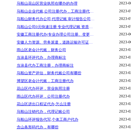
2023-0
马鞍山花山区营业执照在哪办的办理
2023-0
马鞍山企业代账,公司注册代办，工商注册代办代理公司注销
2023-0
马鞍山财务代办公司,代理记账 审计报告公司注销
2023-0
马鞍山公司0元快速注册 专业代理记账 资质许可代办
2023-0
安徽工商注册代办|专业办理公司注册、变更、注销、工商税务异常解除
2023-0
安徽人力资源、劳务派遣，道路运输许可证，安全许可证、建筑劳务资质代办
2023-0
雨山区老会计代账，财务公司
2023-0
当涂县环评代办，办理商标注
2023-0
当涂县代办工商注册，办理商标注
2023-0
马鞍山资产评估，财务代账公司有哪些
2023-0
博望区老会计代账，工商注册代办
2023-0
花山区代办环评，营业执照注册
2023-0
雨山区代办环评，公司注册代办
2023-0
花山区进出口权证代办,怎么注册
2023-0
马鞍山注销代办，代理记账公司
2023-0
马鞍山环评报告代写,个体工商户代办
2023-0
含山条形码代办，有哪些