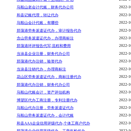
2022-1
马鞍山老会计代账，财务代办公司
2022-1
和县记账代理，转让代办
2022-1
马鞍山会计代账，有哪些
2022-1
郑蒲港劳务派遣证代办，审计报告代办
2022-1
含山劳务派遣证代办，办理商标注
2022-1
郑蒲港环评报告代写,流程和费用
2022-1
当涂县企业注册，财务代办公司
2022-1
郑蒲港代办注销，验资代办
2022-1
当涂县注销代办，办理商标注
2022-1
花山区劳务派遣证代办，商标注册代办
2022-1
郑蒲港代办注销，财务代办公司
2022-1
马鞍山代账会计，资产评估机构
2022-1
博望区代办工商注册，专利注册代办
2022-1
马鞍山代办注册，劳务派遣证代办
2022-1
马鞍山劳务派遣证代办，会计代账
2022-1
和县AAA企业信用评级代办,个体工商户代办
2022-1
郑蒲港企业信用等级代办，工商年检代办