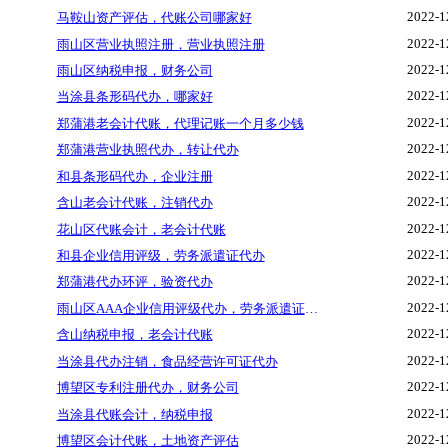
2022-1
马鞍山资产评估，代账公司哪家好
2022-1
雨山区营业执照注册，营业执照注册
2022-1
雨山区纳税申报，财务公司
2022-1
当涂县条形码代办，哪家好
2022-1
郑蒲港老会计代账，代理记账一个月多少钱
2022-1
郑蒲港营业执照代办，转让代办
2022-1
和县条形码代办，企业注册
2022-1
含山老会计代账，注销代办
2022-1
花山区代账会计，老会计代账
2022-1
和县企业信用评级，劳务派遣证代办
2022-1
郑蒲港代办环评，验资代办
2022-1
雨山区AAA企业信用评级代办，劳务派遣证代办
2022-1
含山纳税申报，老会计代账
2022-1
当涂县代办注销，食品经营许可证代办
2022-1
博望区专利注册代办，财务公司
2022-1
当涂县代账会计，纳税申报
2022-1
博望区会计代账，土地资产评估