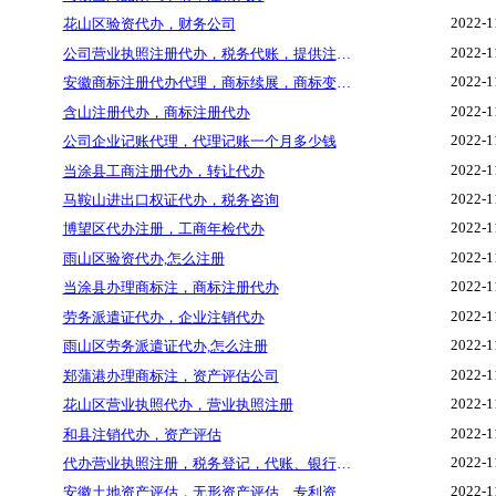
2022-1
花山区验资代办，财务公司
2022-1
公司营业执照注册代办，税务代账，提供注册地址
2022-1
安徽商标注册代办代理，商标续展，商标变更代办
2022-1
含山注册代办，商标注册代办
2022-1
公司企业记账代理，代理记账一个月多少钱
2022-1
当涂县工商注册代办，转让代办
2022-1
马鞍山进出口权证代办，税务咨询
2022-1
博望区代办注册，工商年检代办
2022-1
雨山区验资代办,怎么注册
2022-1
当涂县办理商标注，商标注册代办
2022-1
劳务派遣证代办，企业注销代办
2022-1
雨山区劳务派遣证代办,怎么注册
2022-1
郑蒲港办理商标注，资产评估公司
2022-1
花山区营业执照代办，营业执照注册
2022-1
和县注销代办，资产评估
2022-1
代办营业执照注册，税务登记，代账、银行开户一站式服务
2022-1
安徽土地资产评估，无形资产评估、专利资产评估、固定资产评估