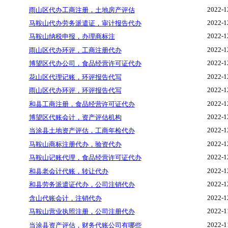
2022-1
雨山区代办工商注册，土地房产评估
2022-1
马鞍山代办劳务派遣证，审计报告代办
2022-1
马鞍山纳税申报，办理商标注
2022-1
雨山区代办环评，工商注册代办
2022-1
博望区代办公司，食品经营许可证代办
2022-1
花山区代理记账，环评报告代写
2022-1
雨山区代办环评，环评报告代写
2022-1
和县工商注册，食品经营许可证代办
2022-1
博望区代账会计，资产评估机构
2022-1
当涂县土地资产评估，工商年检代办
2022-1
马鞍山商标注册代办，验资代办
2022-1
马鞍山记账代理，食品经营许可证代办
2022-1
和县老会计代账，转让代办
2022-1
和县劳务派遣证代办，公司注销代办
2022-1
含山代账会计，注销代办
2022-1
马鞍山营业执照注册，公司注册代办
2022-1
当涂县资产评估，财务代账公司有哪些