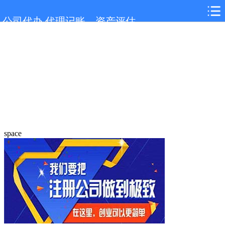
公司代办,代理记账，资产评估
space