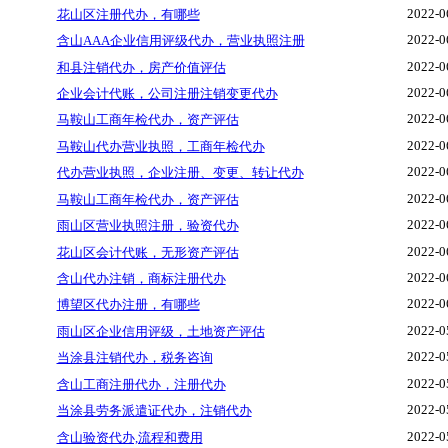
2022-0
花山区注册代办，有哪些
2022-0
含山AAA企业信用评级代办，营业执照注册
2022-0
和县注销代办，房产价值评估
2022-0
企业会计代账，公司注册注销变更代办
2022-0
马鞍山工商年检代办，资产评估
2022-0
马鞍山代办营业执照，工商年检代办
2022-0
代办营业执照，企业注册、变更、转让代办
2022-0
马鞍山工商年检代办，资产评估
2022-0
雨山区营业执照注册，验资代办
2022-0
花山区会计代账，无形资产评估
2022-0
含山代办注销，商标注册代办
2022-0
博望区代办注册，有哪些
2022-0
雨山区企业信用评级，土地资产评估
2022-0
当涂县注销代办，税务咨询
2022-0
含山工商注册代办，注册代办
2022-0
当涂县劳务派遣证代办，注销代办
2022-0
含山验资代办,流程和费用