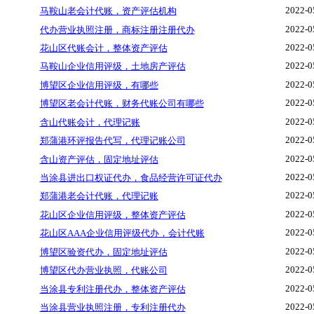
2022-0
马鞍山老会计代账，资产评估机构
2022-0
代办营业执照注册，商标注册注册代办
2022-0
花山区代账会计，整体资产评估
2022-0
马鞍山企业信用评级，土地房产评估
2022-0
博望区企业信用评级，有哪些
2022-0
博望区老会计代账，财务代账公司有哪些
2022-0
含山代账会计，代理记账
2022-0
郑蒲港环评报告代写，代理记账公司
2022-0
含山资产评估，固定地址评估
2022-0
当涂县进出口权证代办，食品经营许可证代办
2022-0
郑蒲港老会计代账，代理记账
2022-0
花山区企业信用评级，整体资产评估
2022-0
花山区AAA企业信用评级代办，会计代账
2022-0
博望区验资代办，固定地址评估
2022-0
博望区代办营业执照，代账公司
2022-0
当涂县专利注册代办，整体资产评估
2022-0
当涂县营业执照注册，专利注册代办