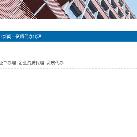
业新闻
资质代办代理
>>
证书办理_企业资质代理_资质代办