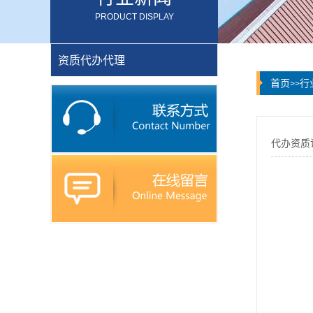
PRODUCT DISPLAY
资质代办代理
首页
行
>>
代办资质