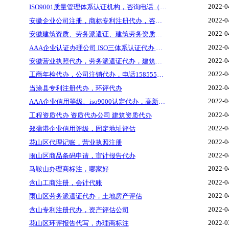
2022-0
ISO9001质量管理体系认证机构，咨询电话（微信）15855508332
2022-0
安徽企业公司注册，商标专利注册代办，咨询电话：15855508332
2022-0
安徽建筑资质、劳务派遣证、建筑劳务资质、安全许可证代办
2022-0
AAA企业认证办理公司 ISO三体系认证代办 高新技术企业认定，联系电话（微信）：15855508332
2022-0
安徽营业执照代办，劳务派遣证代办，建筑资质代办，联系电话（微信）：15855508332
2022-0
工商年检代办，公司注销代办，电话15855508332
2022-0
当涂县专利注册代办，环评代办
2022-0
AAA企业信用等级、iso9000认定代办，高新技术企业认定条件,咨询（微信）：15855508332
2022-0
工程资质代办 资质代办公司 建筑资质代办
2022-0
郑蒲港企业信用评级，固定地址评估
2022-0
花山区代理记账，营业执照注册
2022-0
雨山区商品条码申请，审计报告代办
2022-0
马鞍山办理商标注，哪家好
2022-0
含山工商注册，会计代账
2022-0
雨山区劳务派遣证代办，土地房产评估
2022-0
含山专利注册代办，资产评估公司
2022-0
花山区环评报告代写，办理商标注