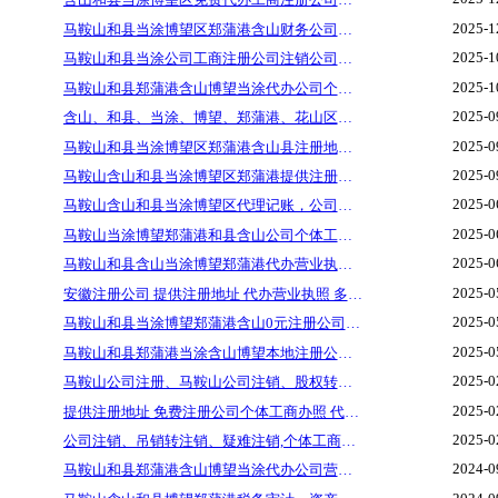
2025-1
马鞍山和县当涂博望区郑蒲港含山财务公司代账，个体公司营业执照注册代办，注册地址挂靠
2025-1
马鞍山和县当涂公司工商注册公司注销公司变更代理记账，公司个体营业执照代办
2025-1
马鞍山和县郑蒲港含山博望当涂代办公司个体营业执照 代帐 开对公账号
2025-0
含山、和县、当涂、博望、郑蒲港、花山区、雨山区、慈湖高新区注册地址提供、注册地址挂靠，公司个体营业执照代办，电话15855508332
2025-0
马鞍山和县当涂博望区郑蒲港含山县注册地址挂靠，提供注册地址，厂房地址提供
2025-0
马鞍山含山和县当涂博望区郑蒲港提供注册地址挂靠、注销营业执照代办 注册食品公司代办 税务登记
2025-0
马鞍山含山和县当涂博望区代理记账，公司注册，公司注销，公司年检，提供注册地址
2025-0
马鞍山当涂博望郑蒲港和县含山公司个体工商户营业执照代办注册 记账报税 提供地址免费注册。联系电话微信15855508332
2025-0
马鞍山和县含山当涂博望郑蒲港代办营业执照,变更,注销,代理记账一条龙服务
2025-0
安徽注册公司 提供注册地址 代办营业执照 多项资质代办 代理记账
2025-0
马鞍山和县当涂博望郑蒲港含山0元注册公司 专业代理记账 各类资质许可证代办工商年检代办 公司转让变更注销
2025-0
马鞍山和县郑蒲港当涂含山博望本地注册公司营业执照会计代账 提供注册地址
2025-0
马鞍山公司注册、马鞍山公司注销、股权转让、代理记账、食品证审批
2025-0
提供注册地址 免费注册公司个体工商办照 代理记账
2025-0
公司注销、吊销转注销、疑难注销,个体工商户注销
2024-0
马鞍山和县郑蒲港含山博望当涂代办公司营业执照 代帐 资产评估 税务审计 内账整理