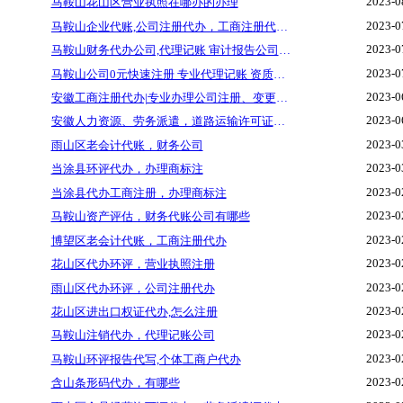
2023-0
马鞍山花山区营业执照在哪办的办理
2023-0
马鞍山企业代账,公司注册代办，工商注册代办代理公司注销
2023-0
马鞍山财务代办公司,代理记账 审计报告公司注销
2023-0
马鞍山公司0元快速注册 专业代理记账 资质许可代办
2023-0
安徽工商注册代办|专业办理公司注册、变更、注销、工商税务异常解除
2023-0
安徽人力资源、劳务派遣，道路运输许可证，安全许可证、建筑劳务资质代办
2023-0
雨山区老会计代账，财务公司
2023-0
当涂县环评代办，办理商标注
2023-0
当涂县代办工商注册，办理商标注
2023-0
马鞍山资产评估，财务代账公司有哪些
2023-0
博望区老会计代账，工商注册代办
2023-0
花山区代办环评，营业执照注册
2023-0
雨山区代办环评，公司注册代办
2023-0
花山区进出口权证代办,怎么注册
2023-0
马鞍山注销代办，代理记账公司
2023-0
马鞍山环评报告代写,个体工商户代办
2023-0
含山条形码代办，有哪些