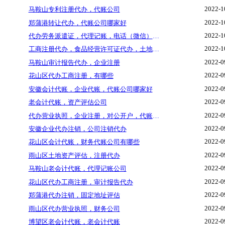
2022-1
马鞍山专利注册代办，代账公司
2022-1
郑蒲港转让代办，代账公司哪家好
2022-1
代办劳务派遣证，代理记账，电话（微信）：15855508332
2022-1
工商注册代办，食品经营许可证代办，土地资产评估
2022-0
马鞍山审计报告代办，企业注册
2022-0
花山区代办工商注册，有哪些
2022-0
安徽会计代账，企业代账，代账公司哪家好
2022-0
老会计代账，资产评估公司
2022-0
代办营业执照，企业注册，对公开户，代账全程服务
2022-0
安徽企业代办注销，公司注销代办
2022-0
花山区会计代账，财务代账公司有哪些
2022-0
雨山区土地资产评估，注册代办
2022-0
马鞍山老会计代账，代理记账公司
2022-0
花山区代办工商注册，审计报告代办
2022-0
郑蒲港代办注销，固定地址评估
2022-0
雨山区代办营业执照，财务公司
2022-0
博望区老会计代账，老会计代账