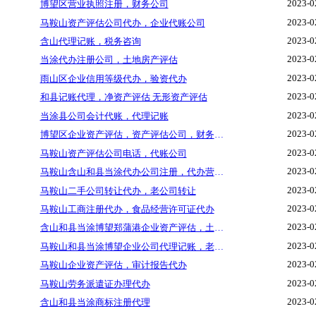
2023-0
博望区营业执照注册，财务公司
2023-0
马鞍山资产评估公司代办，企业代账公司
2023-0
含山代理记账，税务咨询
2023-0
当涂代办注册公司，土地房产评估
2023-0
雨山区企业信用等级代办，验资代办
2023-0
和县记账代理，净资产评估 无形资产评估
2023-0
当涂县公司会计代账，代理记账
2023-0
博望区企业资产评估，资产评估公司，财务公司
2023-0
马鞍山资产评估公司电话，代账公司
2023-0
马鞍山含山和县当涂代办公司注册，代办营业执照注册
2023-0
马鞍山二手公司转让代办，老公司转让
2023-0
马鞍山工商注册代办，食品经营许可证代办
2023-0
含山和县当涂博望郑蒲港企业资产评估，土地资产评估
2023-0
马鞍山和县当涂博望企业公司代理记账，老会计代账
2023-0
马鞍山企业资产评估，审计报告代办
2023-0
马鞍山劳务派遣证办理代办
2023-0
含山和县当涂商标注册代理