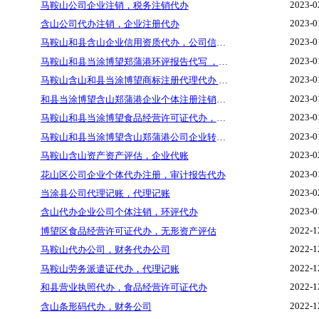
2023-0
马鞍山公司企业注销，税务注销代办
2023-0
含山公司代办注销，企业注册代办
2023-0
马鞍山和县含山企业信用资质代办，公司信用等级办理
2023-0
马鞍山和县当涂博望郑蒲港环评报告代写 ，环评代办
2023-0
马鞍山含山和县当涂博望商标注册代理代办 商标续费
2023-0
和县当涂博望含山郑蒲港企业个体注册注销代办，财务公司
2023-0
马鞍山和县当涂博望食品经营许可证代办，卫生许可证代办
2023-0
马鞍山和县当涂博望含山郑蒲港公司企业转让代办，老会计代账
2023-0
马鞍山含山资产资产评估，企业代账
2023-0
花山区公司企业个体代办注册，审计报告代办
2023-0
当涂县公司代理记账，代理记账
2023-0
含山代办企业公司个体注销，环评代办
2022-1
博望区食品经营许可证代办，无形资产评估
2022-1
马鞍山代办公司，财务代办公司
2022-1
马鞍山劳务派遣证代办，代理记账
2022-1
和县营业执照代办，食品经营许可证代办
2022-1
含山条形码代办，财务公司