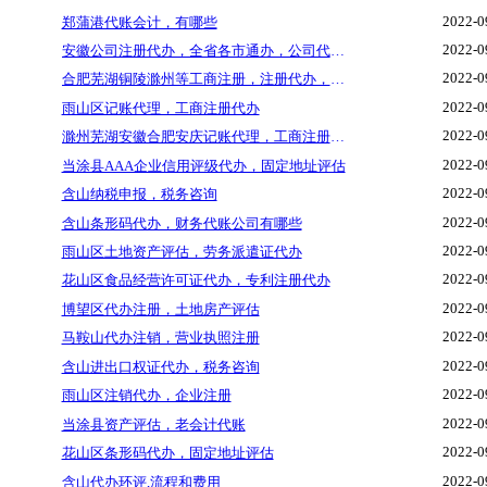
2022-0
郑蒲港代账会计，有哪些
2022-0
安徽公司注册代办，全省各市通办，公司代账 资产评估
2022-0
合肥芜湖铜陵滁州等工商注册，注册代办，公司代账
2022-0
雨山区记账代理，工商注册代办
2022-0
滁州芜湖安徽合肥安庆记账代理，工商注册代办
2022-0
当涂县AAA企业信用评级代办，固定地址评估
2022-0
含山纳税申报，税务咨询
2022-0
含山条形码代办，财务代账公司有哪些
2022-0
雨山区土地资产评估，劳务派遣证代办
2022-0
花山区食品经营许可证代办，专利注册代办
2022-0
博望区代办注册，土地房产评估
2022-0
马鞍山代办注销，营业执照注册
2022-0
含山进出口权证代办，税务咨询
2022-0
雨山区注销代办，企业注册
2022-0
当涂县资产评估，老会计代账
2022-0
花山区条形码代办，固定地址评估
2022-0
含山代办环评,流程和费用