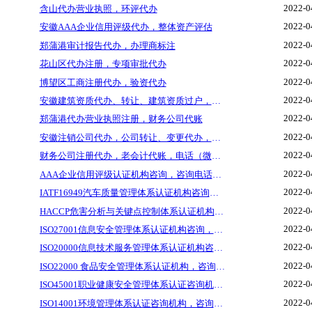
2022-0
含山代办营业执照，环评代办
2022-0
安徽AAA企业信用评级代办，整体资产评估
2022-0
郑蒲港审计报告代办，办理商标注
2022-0
花山区代办注册，专项审批代办
2022-0
博望区工商注册代办，验资代办
2022-0
安徽建筑资质代办、转让、建筑资质过户，建筑资质挂靠，咨询电话15855508332
2022-0
郑蒲港代办营业执照注册，财务公司代账
2022-0
安徽注销公司代办，公司转让、变更代办，咨询电话：15855508332
2022-0
财务公司注册代办，老会计代账，电话（微信）：15855508332
2022-0
AAA企业信用评级认证机构咨询，咨询电话（微信）15855508332
2022-0
IATF16949汽车质量管理体系认证机构咨询，咨询电话（微信）15855508332
2022-0
HACCP危害分析与关键点控制体系认证机构咨询，咨询电话（微信）15855508332
2022-0
ISO27001信息安全管理体系认证机构咨询，咨询电话（微信）15855508332
2022-0
ISO20000信息技术服务管理体系认证机构咨询，咨询电话（微信）15855508332
2022-0
ISO22000 食品安全管理体系认证机构，咨询电话（微信）15855508332
2022-0
ISO45001职业健康安全管理体系认证咨询机构，咨询电话（微信）15855508332
2022-0
ISO14001环境管理体系认证咨询机构，咨询电话（微信）15855508332