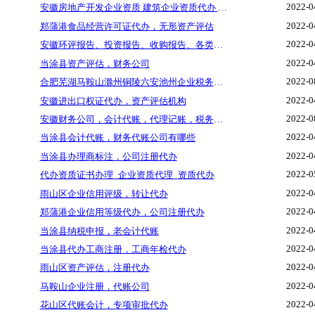
2022-0
安徽房地产开发企业资质 建筑企业资质代办 房地产开发企业资质办理
2022-0
郑蒲港食品经营许可证代办，无形资产评估
2022-0
安徽环评报告、投资报告、收购报告、各类分析报告代写，资产评估公司
2022-0
当涂县资产评估，财务公司
2022-0
合肥芜湖马鞍山滁州铜陵六安池州企业税务筹划等税务服务办理
2022-0
安徽进出口权证代办，资产评估机构
2022-0
安徽财务公司，会计代账，代理记账，税务筹划
2022-0
当涂县会计代账，财务代账公司有哪些
2022-0
当涂县办理商标注，公司注册代办
2022-0
代办资质证书办理_企业资质代理_资质代办
2022-0
雨山区企业信用评级，转让代办
2022-0
郑蒲港企业信用等级代办，公司注册代办
2022-0
当涂县纳税申报，老会计代账
2022-0
当涂县代办工商注册，工商年检代办
2022-0
雨山区资产评估，注册代办
2022-0
马鞍山企业注册，代账公司
2022-0
花山区代账会计，专项审批代办