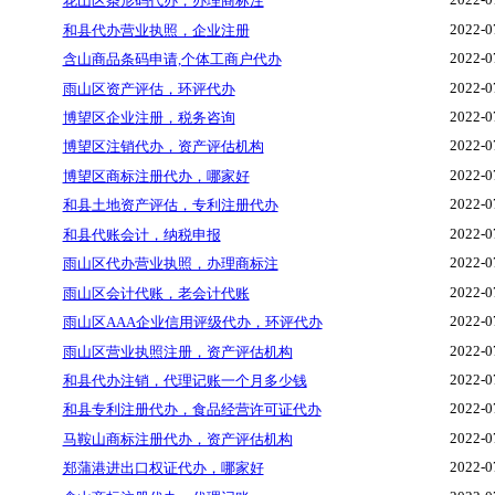
花山区条形码代办，办理商标注
2022-0
和县代办营业执照，企业注册
2022-0
含山商品条码申请,个体工商户代办
2022-0
雨山区资产评估，环评代办
2022-0
博望区企业注册，税务咨询
2022-0
博望区注销代办，资产评估机构
2022-0
博望区商标注册代办，哪家好
2022-0
和县土地资产评估，专利注册代办
2022-0
和县代账会计，纳税申报
2022-0
雨山区代办营业执照，办理商标注
2022-0
雨山区会计代账，老会计代账
2022-0
雨山区AAA企业信用评级代办，环评代办
2022-0
雨山区营业执照注册，资产评估机构
2022-0
和县代办注销，代理记账一个月多少钱
2022-0
和县专利注册代办，食品经营许可证代办
2022-0
马鞍山商标注册代办，资产评估机构
2022-0
郑蒲港进出口权证代办，哪家好