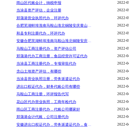
2022-0
雨山区代账会计，纳税申报
2022-0
当涂县资产评估，企业注册
2022-0
郑蒲港营业执照代办，环评代办
2022-0
合肥芜湖蚌埠淮南马鞍山淮北铜陵安庆黄山阜阳宿州滁州六安宣城池州亳州劳务派遣证代办，资产评估
2022-0
和县专利注册代办，环评代办
2022-0
安徽合肥芜湖蚌埠淮南马鞍山淮北铜陵安庆黄山阜阳宿州滁州六安宣城池州亳州高新技术企业认定条件申请
2022-0
马鞍山工商注册代办，资产评估公司
2022-0
郑蒲港代办工商注册，食品经营许可证代办
2022-0
当涂县工商注册代办，专项审批代办
2022-0
含山土地资产评估，有哪些
2022-0
当涂县营业执照注册，劳务派遣证代办
2022-0
进出口权证代办，财务代账公司有哪些
2022-0
马鞍山工商注册，环评报告代写
2022-0
花山区代办营业执照，工商年检代办
2022-0
雨山区工商注册代办，代账公司哪家好
2022-0
郑蒲港会计代账，公司注册代办
2022-0
安徽进出口权证代办，劳务派遣证代办，食品经营许可证，人力资源许可证代办