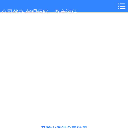
网站首页
公司代办,代理记账，资产评估
马鞍山服务项目
马鞍山行业新闻
联系我们
城市分站
关于我们
在线留言