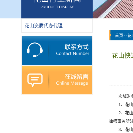
PRODUCT DISPLAY
花山资质代办代理
首页
花
>>
花山快
宏域财
1、
花
2、
花
律师事务所
3、
花