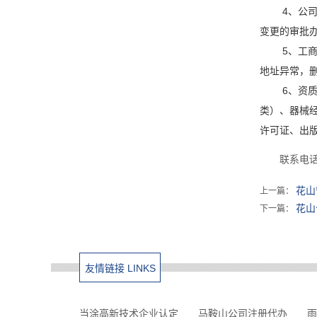
4、公
变更的审批
5、工
地址异常，
6、资
类）、器械
许可证、出版
联系电话微
花山
上一篇：
花山
下一篇：
友情链接 LINKS
当涂高新技术企业认定
马鞍山公司注册代办
雨