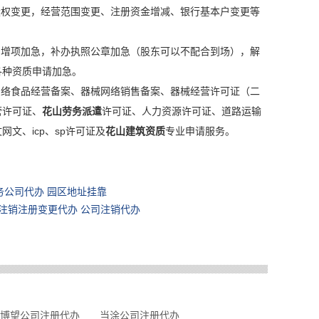
股权变更，经营范围变更、注册资金增减、银行基本户变更等
围增项加急，补办执照公章加急（股东可以不配合到场），解
各种资质申请加急。
网络食品经营备案、器械网络销售备案、器械经营许可证（二
营许可证、
花山劳务派遣
许可证、人力资源许可证、道路运输
文、icp、sp许可证及
花山建筑资质
专业申请服务。
务公司代办 园区地址挂靠
司注销注册变更代办 公司注销代办
博望公司注册代办
当涂公司注册代办