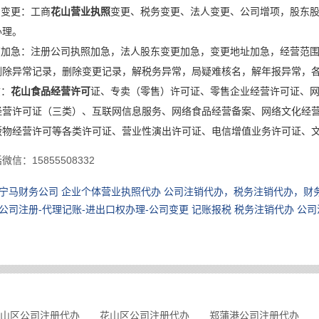
司变更：工商
花山营业执照
变更、税务变更、法人变更、公司增项，股东
办理。
商加急：注册公司执照加急，法人股东变更加急，变更地址加急，经营范
删除异常记录，删除变更记录，解税务异常，局疑难核名，解年报异常，
质：
花山食品经营许可
证、专卖（零售）许可证、零售企业经营许可证、
经营许可证（三类）、互联网信息服务、网络食品经营备案、网络文化经
物经营许可等各类许可证、营业性演出许可证、电信增值业务许可证、文网
信：15855508332
宁马财务公司 企业个体营业执照代办 公司注销代办，税务注销代办，财
公司注册-代理记账-进出口权办理-公司变更 记账报税 税务注销代办 公
山区公司注册代办
花山区公司注册代办
郑蒲港公司注册代办