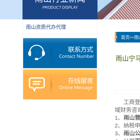
PRODUCT DISPLAY
雨山资质代办代理
首页
雨
>>
雨山宁
工商登
域财务咨
1、
雨山
2、纳税
3、
雨山