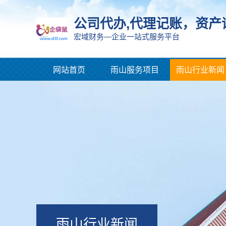
公司代办,代理记账，资产
宏域财务—企业一站式服务平台
网站首页
雨山服务项目
雨山行业新闻
雨山行业新闻