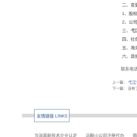
二、变
1、股
2、公
三、
弋
四、社
五、海
六、其
联系电话微
弋江
上一篇：
下一篇： 没有
友情链接 LINKS
当涂高新技术企业认定
马鞍山公司注册代办
雨