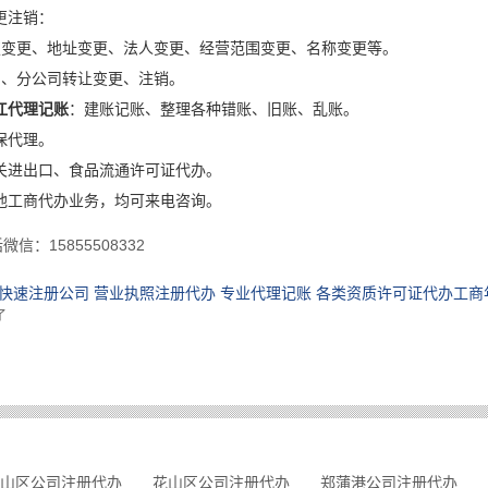
更注销：
权变更、地址变更、法人变更、经营范围变更、名称变更等。
司、分公司转让变更、注销。
江代理记账
：建账记账、整理各种错账、旧账、乱账。
保代理。
关进出口、食品流通许可证代办。
他工商代办业务，均可来电咨询。
信：15855508332
快速注册公司 营业执照注册代办 专业代理记账 各类资质许可证代办工商
了
山区公司注册代办
花山区公司注册代办
郑蒲港公司注册代办