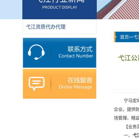
PRODUCT DISPLAY
弋江资质代办代理
首页
弋
>>
弋江公
宁马宏
企业，提供
场管理、精
【业务
一、
弋