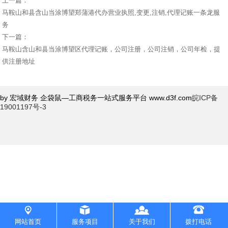
上一篇：
马鞍山和县含山当涂博望郑蒲港代办营业执照,变更,注销,代理记账一条龙服
务
下一篇：
马鞍山含山和县当涂博望区代理记账，公司注册，公司注销，公司年检，提
供注册地址
by 宏域财务 企袋鼠—工商税务一站式服务平台 www.d3f.com
皖ICP备
19001197号-3
网站首页
服务项目
关于我们
拨打电话