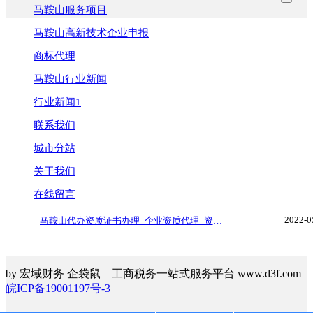
马鞍山服务项目
马鞍山高新技术企业申报
商标代理
马鞍山行业新闻
行业新闻1
联系我们
城市分站
关于我们
在线留言
2022-0
马鞍山代办资质证书办理_企业资质代理_资质代办
by 宏域财务 企袋鼠—工商税务一站式服务平台 www.d3f.com
皖ICP备19001197号-3