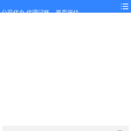
网站首页
公司代办,代理记账，资产评估
马鞍山服务项目
马鞍山行业新闻
联系我们
城市分站
关于我们
在线留言