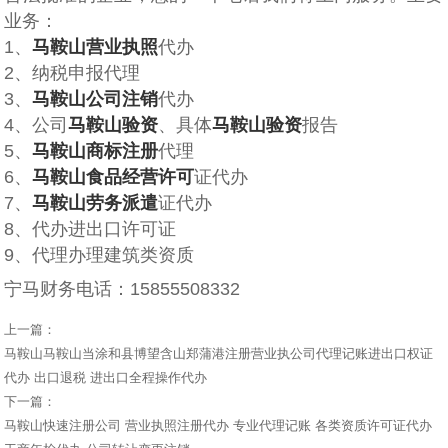
业务：
1、
马鞍山营业执照
代办
2、纳税申报代理
3、
马鞍山公司注销
代办
4、公司
马鞍山验资
、具体
马鞍山验资
报告
5、
马鞍山商标注册
代理
6、
马鞍山食品经营许可
证代办
7、
马鞍山劳务派遣
证代办
8、代办进出口许可证
9、代理办理建筑类资质
宁马财务电话：15855508332
上一篇：
马鞍山马鞍山当涂和县博望含山郑蒲港注册营业执公司代理记账进出口权证
代办 出口退税 进出口全程操作代办
下一篇：
马鞍山快速注册公司 营业执照注册代办 专业代理记账 各类资质许可证代办