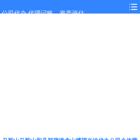
网站首页
公司代办,代理记账，资产评估
马鞍山服务项目
马鞍山行业新闻
联系我们
城市分站
关于我们
在线留言