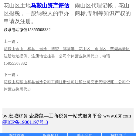
花山区土地
马鞍山资产评估
，雨山区代理记帐，花山
区报税，一般纳税人的申办，商标,专利等知识产权的
申请及注册。
联系电话微信15855508332
上一篇：
马鞍山含山、和县、当涂、博望、郑蒲港、花山区、雨山区、慈湖高新区
注册地址提供、注册地址挂靠，公司个体营业执照代办，电话
15855508332
下一篇：
马鞍山马鞍山和县当涂公司工商注册公司注销公司变更代理记账，公司个
体营业执照代办
by 宏域财务 企袋鼠—工商税务一站式服务平台 www.d3f.com
皖ICP备19001197号-3
网站首页
服务项目
关于我们
拨打电话