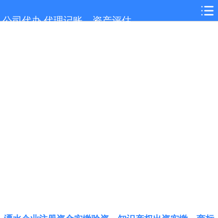
网站首页
公司代办,代理记账，资产评估
溧水服务项目
溧水行业新闻
联系我们
城市分站
关于我们
在线留言