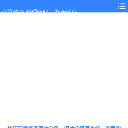
网站首页
公司代办,代理记账，资产评估
鸠江服务项目
鸠江行业新闻
联系我们
城市分站
关于我们
在线留言