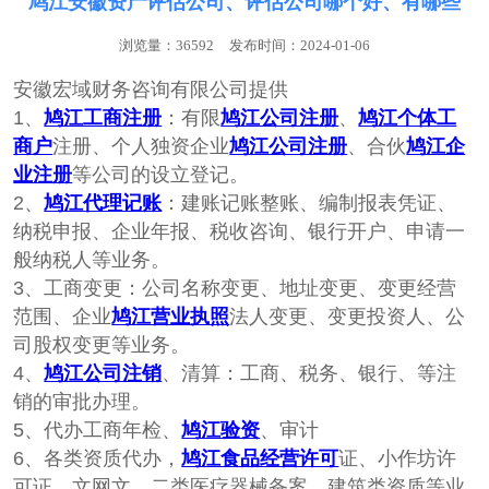
鸠江安徽资产评估公司、评估公司哪个好、有哪些
浏览量：36592
发布时间：2024-01-06
安徽宏域财务咨询有限公司提供
1、
鸠江工商注册
：‌‌有限
鸠江公司注册
、
鸠江个体工
商户
注册、个人独‌‌资企业
鸠江公司注册
、合伙
鸠江企
业注册
等公司的设立登记。
2、
鸠江代理记账
：建账记账整账、编制报表凭证、
纳税申报、企业年报、税收咨询、银行开户、申请一
般纳税人等业务。
3、工商变更：公司名称变更、地址变更、变更经营
范围、企业
鸠江营业执照
法人变更、变更投资人、公
司股权变更等业务。
4、
鸠江公司注销
、清算：工商、税务、银行、等注
销的审批办理。
5、代办工商年检、
鸠江验资
、审计
6、各类资质代办，
鸠江食品经营许可
证、小作坊许
可证、文网文、二类医疗器械备案、建筑类资质等业