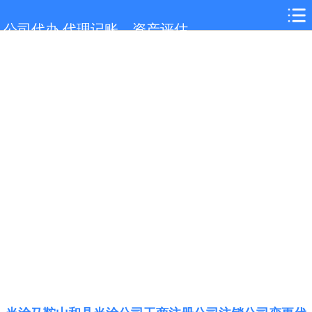
网站首页
公司代办,代理记账，资产评估
当涂服务项目
当涂行业新闻
联系我们
城市分站
关于我们
在线留言