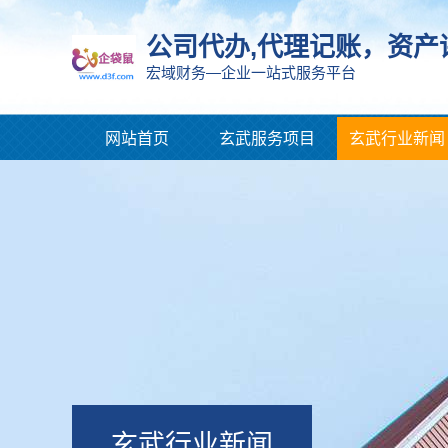
公司代办,代理记账，资产
宏域财务—企业一站式服务平台
网站首页
玄武服务项目
玄武行业新闻
玄武行业新闻