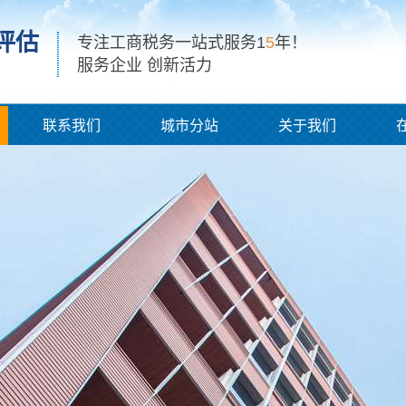
评估
专注工商税务一站式服务1
5
年！
服务企业 创新活力
联系我们
城市分站
关于我们