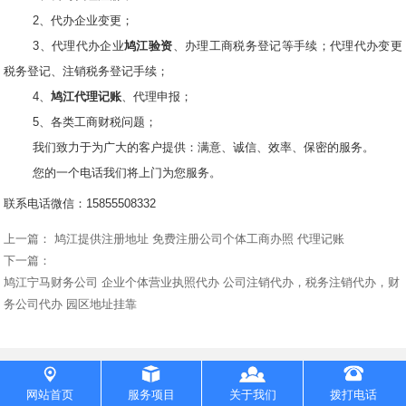
2、代办企业变更；
3、代理代办企业
鸠江验资
、办理工商税务登记等手续；代理代办变更
税务登记、注销税务登记手续；
4、
鸠江代理记账
、代理申报；
5、各类工商财税问题；
我们致力于为广大的客户提供：满意、诚信、效率、保密的服务。
您的一个电话我们将上门为您服务。
联系电话微信：15855508332
上一篇：
鸠江提供注册地址 免费注册公司个体工商办照 代理记账
下一篇：
鸠江宁马财务公司 企业个体营业执照代办 公司注销代办，税务注销代办，财
务公司代办 园区地址挂靠
by 宏域财务 企袋鼠—工商税务一站式服务平台 www.d3f.com
皖ICP备
19001197号-3
网站首页
服务项目
关于我们
拨打电话