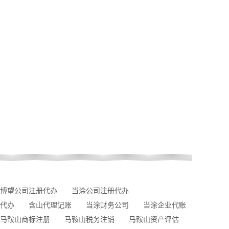
；
博望公司注册代办
当涂公司注册代办
代办
含山代理记账
当涂财务公司
当涂企业代账
马鞍山商标注册
马鞍山税务注销
马鞍山资产评估