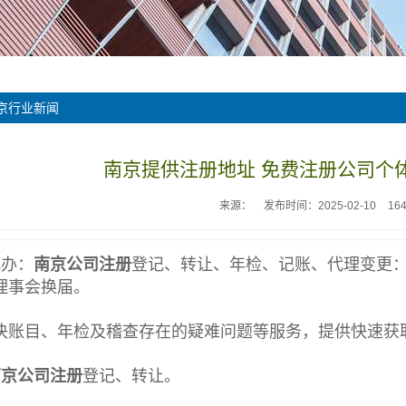
京行业新闻
南京提供注册地址 免费注册公司个
来源：
发布时间：2025-02-10
16
代办：
南京公司注册
登记、转让、年检、记账、代理变‌‌
理事会换届。
决账目、年检及稽查存在的疑难问题等服务，提供快速获
南京公司注册
登记、转让。