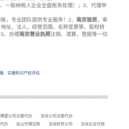
模、一般纳税人企业全盘账务处理）；3、代理申
旧账，专业团队提供专业服务！2、
南京验资
，审
，地址，法人，经营范围，名称变更等，股权转
5、办理
南京营业执照
注销、清算，登报等一切
缴、实缴知识产权评估
博望公司注册代办
当涂公司注册代办
代办
含山代理记账
当涂财务公司
当涂企业代账