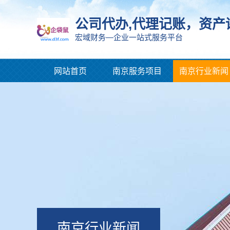
公司代办,代理记账，资产
宏域财务—企业一站式服务平台
网站首页
南京服务项目
南京行业新闻
南京行业新闻