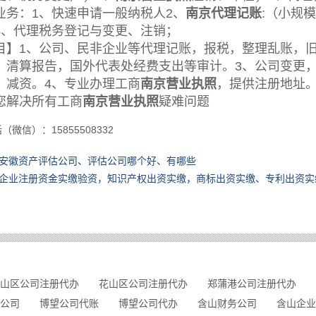
业务：1、快速申请一般纳税人2、
南京代理记账
:（小规
4、代理税务登记与变更、注销；
目】1、公司、民非企业等代理记账，报税，整理乱账，
，清算报告，国外代表处经费支出等审计。3、公司变更
，减资。4、专业办理工商
南京营业执照
，提供注册地址。
您解决所有工商
南京营业执照
疑难问题
（微信）：15855508332
安徽资产评估公司、评估公司哪个好、有哪些
企业注册资金实缴验资，知识产权出资实缴，商标出资实缴、专利出资实
山区公司注册代办
花山区公司注册代办
郑蒲港公司注册代办
公司
博望公司代账
博望公司代办
含山财务公司
含山企业