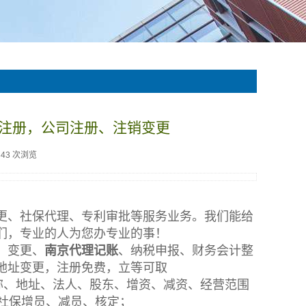
注册，公司注册、注销变更
343 次浏览
更、社保代理、专利审批等服务业务。我们能给
们，专业的人为您办专业的事！
、变更、
南京代理记账
、纳税申报、财务会计整
地址变更，注册免费，立等可取
称、地址、法人、股东、增资、减资、经营范围
社保增员、减员、核定；