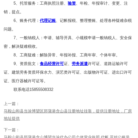
5、托管服务：工商执照注册、
验资
、年检、年报审计、变更、注
销，提点。
6、账务代理：
代理记账
、记帐报税、整理整账、处理各种疑难杂税
问题。
7、一般纳税人：申请、辅导开具、小规模申请一般纳税人、安全保
密，解决疑难税收。
8、工商疑难：解除异常、年报补报、工商年审、个体年审。
9、资质批文：
食品经营许可
证、
劳务派遣
许可证、道路运输许可
证、建筑劳务资质环保水力、演艺类许可证、出版物许可证、进出口许可
证、医疗器械许可证等。
联系电话15855508332
上一篇：
马鞍山和县当涂博望区郑蒲港含山县注册地址挂靠，提供注册地址，厂房
地址提供
下一篇：
马鞍山和县郑蒲港含山博望当涂代办公司个体营业执照 代帐 开对公账号