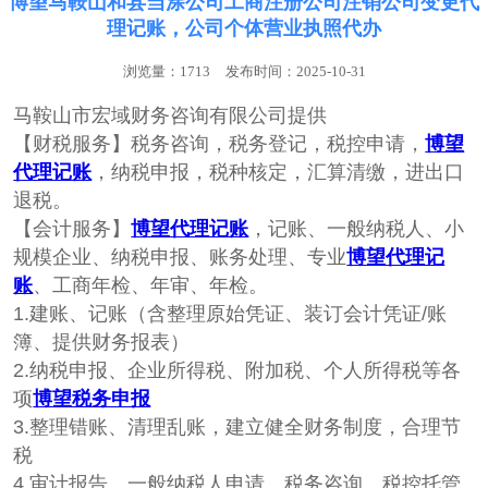
博望马鞍山和县当涂公司工商注册公司注销公司变更代
理记账，公司个体营业执照代办
浏览量：1713
发布时间：2025-10-31
马鞍山市宏域财务咨询有限公司提供
【财税服务】税‌‌务咨询，税务登记，税控申请，
博望
代理记账
‌‌，纳税申报，税种核定，汇算清缴，进出口
退税。
【会计服务】
博望代理记账
，记账、一般纳税人、小
规模企业、纳税申报、账务处理、专业
博望代理记
账
、工商年检、年审、年检。
1.建账、记账（含整理原始凭证、装订会计凭证/账
簿、提供财务报表）
2.纳税申报、企业所得税、附加税、个人所得税等各
项
博望税务申报
3.整理错账、清理乱账，建立健全财务制度，合理节
税
4.审计报告、一般纳税人申请、税务咨询、税控托管